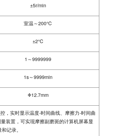
±5r/min
室温～200℃
±2℃
1～9999999
1s～9999min
Φ12.7mm
控，实时显示温度-时间曲线、摩擦力-时间曲
M测量装置，可实现摩擦副磨斑的计算机屏幕显
量和记录。