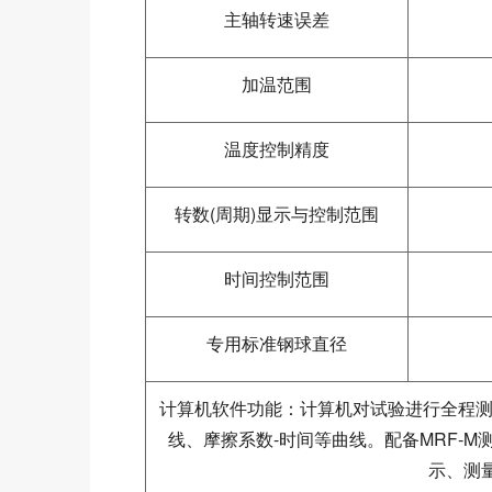
主轴转速误差
加温范围
温度控制精度
转数(周期)显示与控制范围
时间控制范围
专用标准钢球直径
计算机软件功能：计算机对试验进行全程测
线、摩擦系数-时间等曲线。配备MRF-
示、测