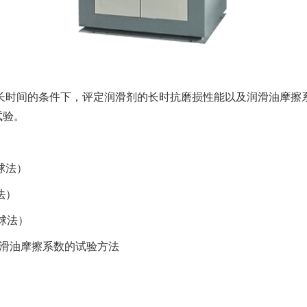
、长时间的条件下，评定润滑剂的长时抗磨损性能以及润滑油摩擦
试验。
四球法）
法）
四球法）
测定润滑油摩擦系数的试验方法