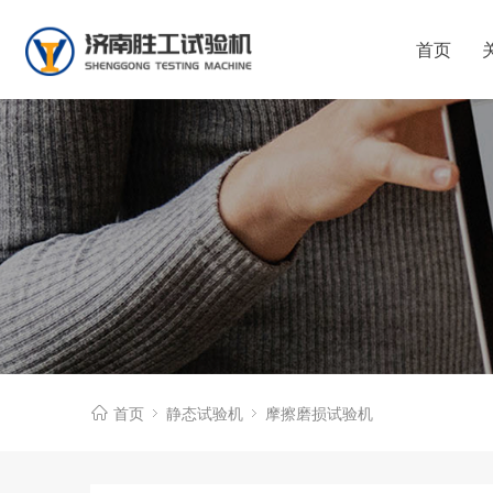
首页
首页
静态试验机
摩擦磨损试验机