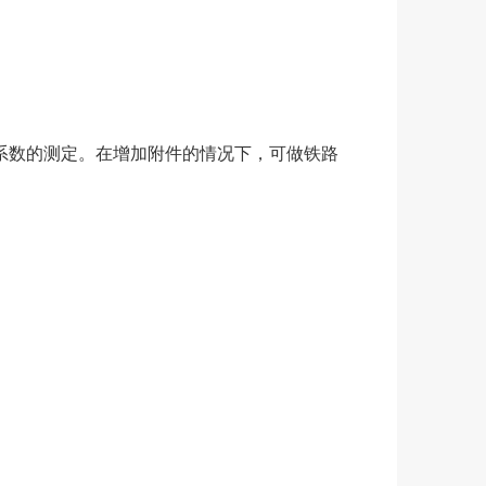
系数的测定。在增加附件的情况下，可做铁路